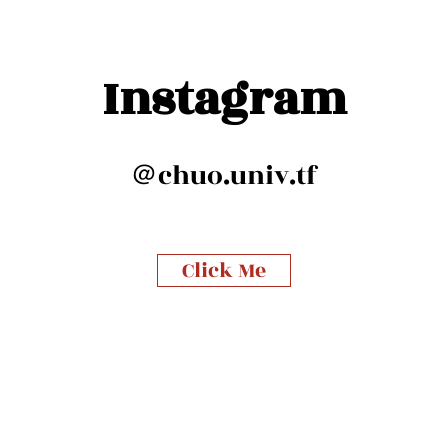
​Instagram
​​＠chuo.univ.tf
Click Me