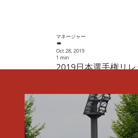
マネージャー
Oct 28, 2019
1 min
2019日本選手権リレ
こんにちは！ 昨日まで、日本選手権リ
合を振り返ります！ 【4×400mR 予選】 
2,237 view
4