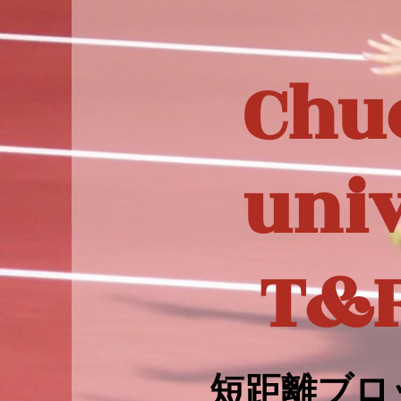
Chu
univ
T&
​短距離ブロ