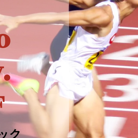
o
.
F
ック