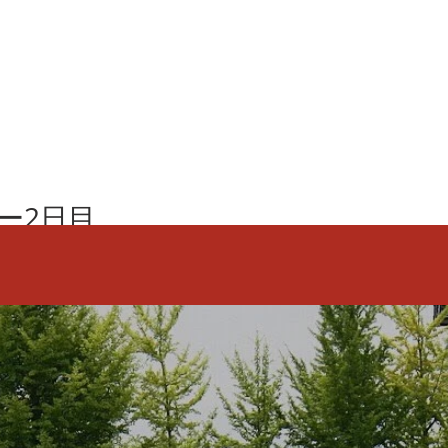
ー2日目
レーが開催され、昨日は4×400mR が行われました。 寒暖
予選は倉田(2),船越(3),藤堂(3),森(1)の走順で、3’10”76のタ